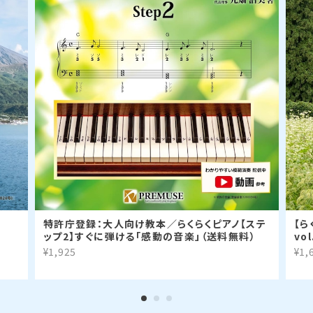
特許庁登録：大人向け教本／らくらくピアノ【ステ
【ら
ップ2】すぐに弾ける「感動の音楽」（送料無料）
vo
¥1,925
¥1,