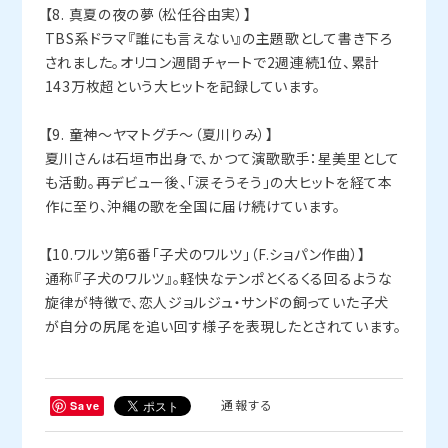
【8. 真夏の夜の夢（松任谷由実）】
TBS系ドラマ『誰にも言えない』の主題歌として書き下ろ
されました。オリコン週間チャートで2週連続1位、累計
143万枚超という大ヒットを記録しています。
【9. 童神〜ヤマトグチ〜（夏川りみ）】
夏川さんは石垣市出身で、かつて演歌歌手：星美里として
も活動。再デビュー後、「涙そうそう」の大ヒットを経て本
作に至り、沖縄の歌を全国に届け続けています。
【10.ワルツ第6番「子犬のワルツ」（F.ショパン作曲）】
通称『子犬のワルツ』。軽快なテンポとくるくる回るような
旋律が特徴で、恋人ジョルジュ・サンドの飼っていた子犬
が自分の尻尾を追い回す様子を表現したとされています。
通報する
Save