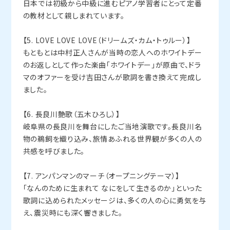
日本では初級から中級に進むピアノ学習者にとって定番
の教材として親しまれています。
【5. LOVE LOVE LOVE（ドリームズ・カム・トゥルー）】
もともとは中村正人さんが当時の恋人へのホワイトデー
のお返しとして作った楽曲「ホワイトデー」が原曲で、ドラ
マのオファーを受け吉田さんが歌詞を書き換えて完成し
ました。
【6. 長良川艶歌（五木ひろし）】
岐阜県の長良川を舞台にしたご当地演歌です。長良川名
物の鵜飼を織り込み、旅情あふれる世界観が多くの人の
共感を呼びました。
【7. アンパンマンのマーチ（オープニングテーマ）】
「なんのために生まれて なにをして生きるのか」といった
歌詞に込められたメッセージは、多くの人の心に勇気を与
え、震災時にも深く響きました。