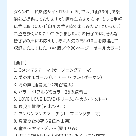
ダウンロード楽譜サイト『Raku-Pi』では、1曲390円で楽
譜をご提供しておりますが、講座生さまからは「もっと手軽
に手に取りたい」「印刷の手間なく楽しみたい」といったご
希望を多くいただいておりました。この冊子では、そんな
皆さまの声にお応えし、特に人気の高い10曲を厳選して
収録いたしました。（A4版／全36ページ／オールカラー）
【曲目】
1. Gメン’７５テーマ（オープニングテーマ）
2. 愛のオルゴール（リチャード・クレイダーマン）
3. 海の声（浦島太郎：桐谷健太）
4. バラード「ブルグミュラー25の練習曲」
5. LOVE LOVE LOVE（ドリームズ・カム・トゥルー）
6. 長良川艶歌（五木ひろし）
7. アンパンマンのマーチ（オープニングテーマ）
8. 真夏の夜の夢（松任谷由実）
9. 童神〜ヤマトグチ〜（夏川りみ）
10.ワルツ第6番「子犬のワルツ」（F.ショパン作曲）