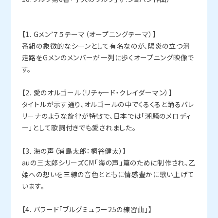
【1. Gメン’７５テーマ（オープニングテーマ）】
番組の象徴的なシーンとして有名なのが、陽炎の立つ滑
走路をGメンのメンバーが一列に歩くオープニング映像で
す。
【2. 愛のオルゴール（リチャード・クレイダーマン）】
タイトルが示す通り、オルゴールの中でくるくると踊るバレ
リーナのような旋律が特徴で、日本では「潮騒のメロディ
ー」として歌詞付きでも愛されました。
【3. 海の声（浦島太郎：桐谷健太）】
auの三太郎シリーズCM「海の声」篇のために制作され、乙
姫への想いを三線の音色とともに情感豊かに歌い上げて
います。
【4. バラード「ブルグミュラー25の練習曲」】