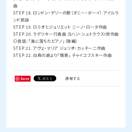
STEP 17. メリー・ウィドウ・ワルツ フランツ・レハール作
曲
STEP 18. ロンドン・デリーの歌（ダニー・ボーイ） アイルラ
ンド民謡
STEP 19. ロミオとジュリエット ニーノ・ロータ作曲
STEP 20. ラデツキー行進曲 ヨハン・シュトラウスⅠ世作曲
◎昔話：「海に落ちたピアノ」（後編）
STEP 21. アヴェ・マリア ジュリオ・カッチーニ作曲
STEP 22. 白鳥の湖より「情景」 チャイコフスキー作曲
通報する
Save