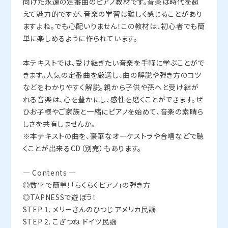
向けた永遠の定番曲のピアノ教材です。音楽は時代を超
えて魅力的ですが、音楽の学習は難しく感じることがあり
ますよね。でも心配いりません！この教材は、初心者でも簡
単に楽しめるように作られています。
本テキストでは、受け継ぎたい音楽を手軽に学ぶことがで
きます。人気の定番曲を厳選し、曲の解説や弾き方のコツ
などをわかりやすく解説。親から子供や孫へと受け継が
れる音楽は、心を豊かにし、感性を磨くことができます。ぜ
ひお子様やご家族と一緒にピアノを始めて、音楽の素晴ら
しさを共有しませんか。
※本テキストの曲を、豪華なオーケストラや合唱などで聴
くことが出来るCD（別売）もあります。
― Contents ―
◎数字で簡単！「らくらくピアノ」の弾き方
◎TAPNESSで遊ぼう！
STEP 1. メリーさんのひつじ アメリカ民謡
STEP 2. こぎつね ドイツ民謡