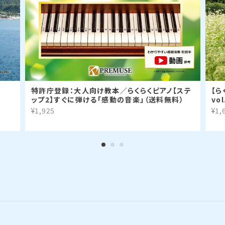
特許庁登録：大人向け教本／らくらくピアノ【ステ
【ら
ップ2】すぐに弾ける「感動の音楽」（送料無料）
vo
¥1,925
¥1,